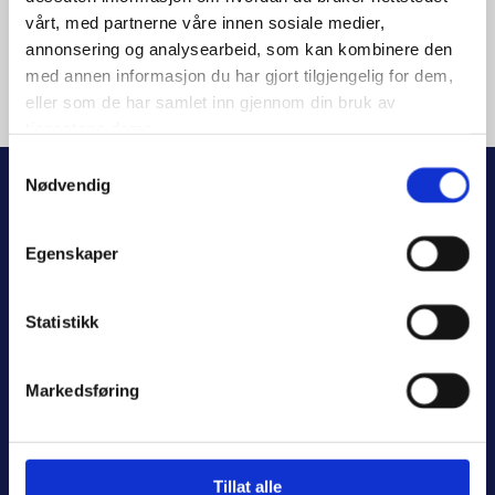
E-post
vårt, med partnerne våre innen sosiale medier,
annonsering og analysearbeid, som kan kombinere den
post@kpms.no
med annen informasjon du har gjort tilgjengelig for dem,
eller som de har samlet inn gjennom din bruk av
tjenestene deres.
Samtykkevalg
Utviklet av
Hjemmesidehuset
Nødvendig
Personvern
Egenskaper
Statistikk
Markedsføring
Tillat alle