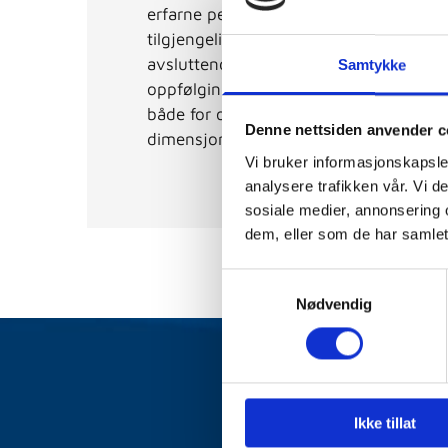
erfarne personale. Vi har også en turn
tilgjengelig i enkelte perioder. Denne t
avsluttende fase av sin utdanning og e
Samtykke
oppfølging fra våre erfarne leger. Turn
både for oss og for våre pasienter, og g
Denne nettsiden anvender c
dimensjon til vårt allerede solide medi
Vi bruker informasjonskapsler
analysere trafikken vår. Vi 
sosiale medier, annonsering 
dem, eller som de har samlet
Samtykkevalg
Nødvendig
Ikke tillat