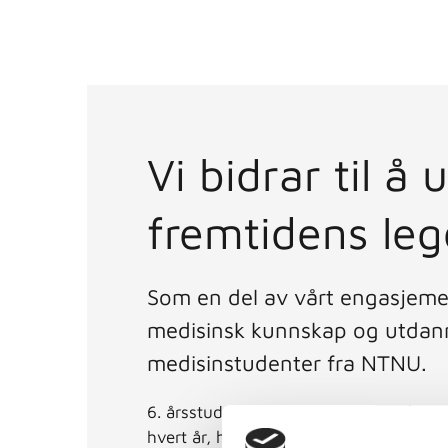
Vi bidrar til å
fremtidens leg
Som en del av vårt engasjeme
medisinsk kunnskap og utdanni
medisinstudenter fra NTNU.
6. årsstudenter får muligheten til å væ
hvert år, hvor de får verdifull praksis o