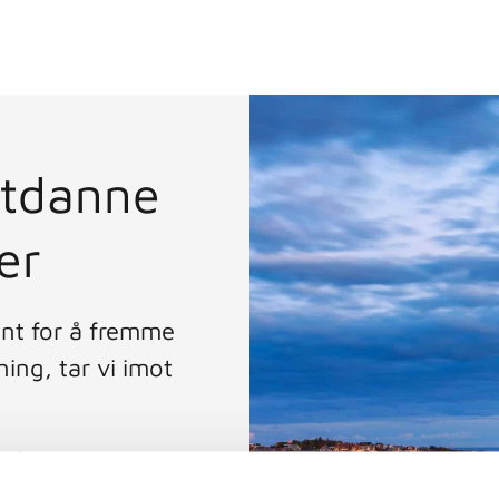
 utdanne
er
nt for å fremme
ng, tar vi imot
re hos oss i 12 uker
g veiledning fra vårt