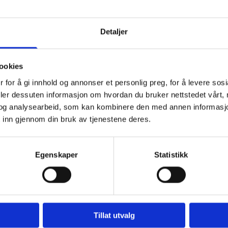
uslege som er
urnuslegen er i en
Detaljer
r under tett
uslegen er en ressurs
ir en ekstra
ookies
sinske team.
 for å gi innhold og annonser et personlig preg, for å levere sos
deler dessuten informasjon om hvordan du bruker nettstedet vårt,
og analysearbeid, som kan kombinere den med annen informasjon d
 inn gjennom din bruk av tjenestene deres.
Egenskaper
Statistikk
Tillat utvalg