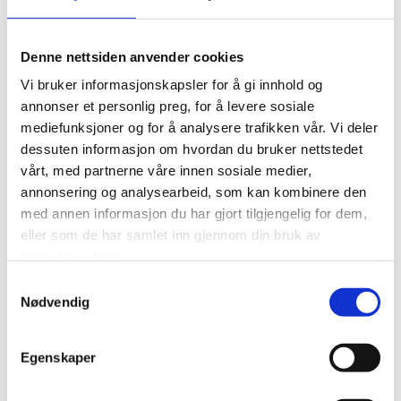
Denne nettsiden anvender cookies
Vi bruker informasjonskapsler for å gi innhold og
Prisliste attester
annonser et personlig preg, for å levere sosiale
mediefunksjoner og for å analysere trafikken vår. Vi deler
dessuten informasjon om hvordan du bruker nettstedet
vårt, med partnerne våre innen sosiale medier,
Førerkortattest
825,-
annonsering og analysearbeid, som kan kombinere den
med annen informasjon du har gjort tilgjengelig for dem,
Sjømanns- og losattest
2800,-
eller som de har samlet inn gjennom din bruk av
tjenestene deres.
Offshoreattest
2700,-
Samtykkevalg
Nødvendig
Offshore- og Sjømannsattest
4400,-
Dykkerattest (yrkesdykker)
3500,-
Egenskaper
Røykdykkerattest
2800,-